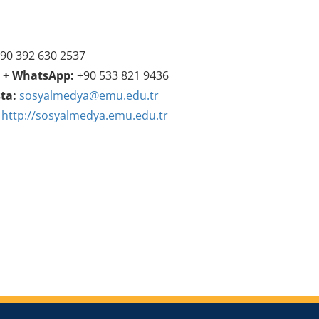
90 392 630 2537
r + WhatsApp:
+90 533 821 9436
ta:
sosyalmedya@emu.edu.tr
http://sosyalmedya.emu.edu.tr